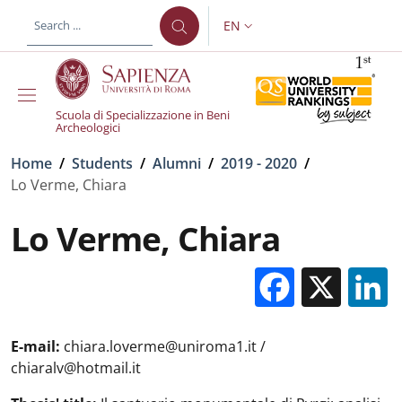
Skip to main content
Skip to footer content
EN
LANGUAGE SWITCHER: CURR
Scuola di Specializzazione in Beni
Archeologici
Breadcrumb
Home
/
Students
/
Alumni
/
2019 - 2020
/
Lo Verme, Chiara
Lo Verme, Chiara
Facebo
X
E-mail:
chiara.loverme@uniroma1.it /
chiaralv@hotmail.it