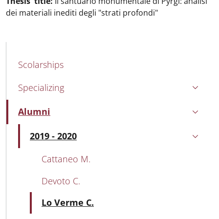
Thesis' title:
Il santuario monumentale di Pyrgi: analisi
dei materiali inediti degli "strati profondi"
MAIN NAVIGATION
Scolarships
Specializing
Alumni
Active
2019 - 2020
Active
Cattaneo M.
Devoto C.
Active
Lo Verme C.