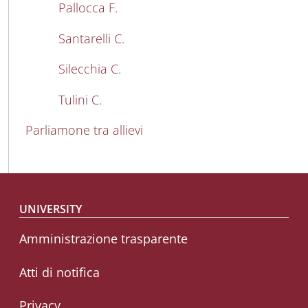
Pallocca F.
Santarelli C.
Silecchia C.
Tulini C.
Parliamone tra allievi
Footer menu
UNIVERSITY
Amministrazione trasparente
Atti di notifica
Privacy