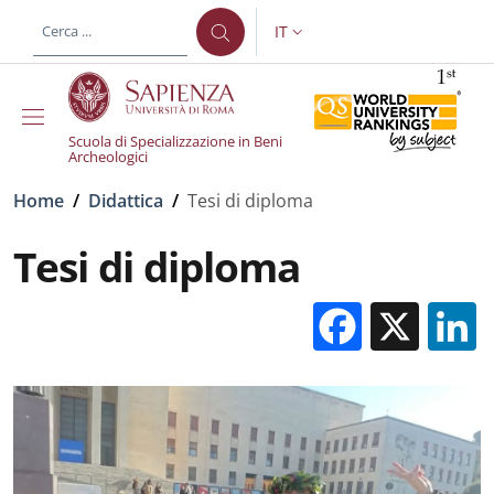
Salta al contenuto principale
Skip to footer content
IT
SELETTORE LINGUA: CURREN
Scuola di Specializzazione in Beni
Archeologici
Briciole di pane
Home
/
Didattica
/
Tesi di diploma
Tesi di diploma
Facebo
X