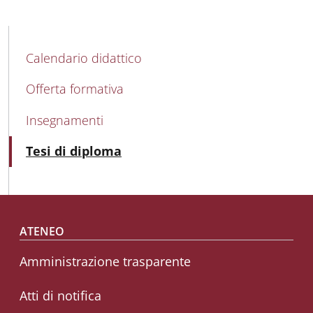
MAIN NAVIGATION
Calendario didattico
Offerta formativa
Insegnamenti
Attivo
Tesi di diploma
Footer menu
ATENEO
Amministrazione trasparente
Atti di notifica