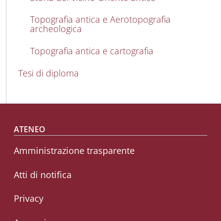
Topografia antica e Aerotopografia
archeologica
Topografia antica e cartografia
Tesi di diploma
Footer menu
ATENEO
Amministrazione trasparente
Atti di notifica
Privacy