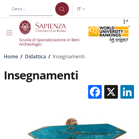
Salta al contenuto principale
Skip to footer content
IT
SELETTORE LINGUA: CURREN
Scuola di Specializzazione in Beni
Archeologici
Briciole di pane
Home
/
Didattica
/
Insegnamenti
Insegnamenti
Facebo
X