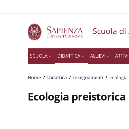
Slim to
Salta al contenuto principale
Skip to footer content
Scuola di
SCUOLA
DIDATTICA
ALLIEVI
ATTIV
Briciole di pane
Home
/
Didattica
/
Insegnamenti
/
Ecologia 
Ecologia preistorica