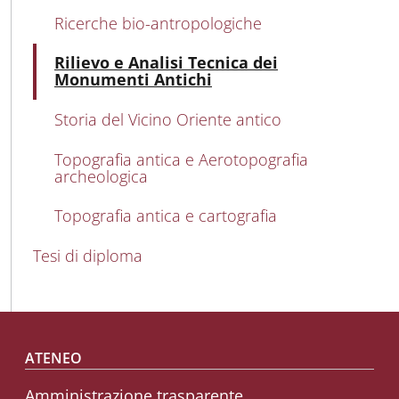
Ricerche bio-antropologiche
Atti
Rilievo e Analisi Tecnica dei
Monumenti Antichi
Storia del Vicino Oriente antico
Topografia antica e Aerotopografia
archeologica
Topografia antica e cartografia
Tesi di diploma
Footer menu
ATENEO
Amministrazione trasparente