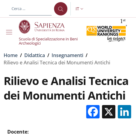
Salta al contenuto principale
Skip to footer content
IT
SELETTORE LINGUA: CURREN
Scuola di Specializzazione in Beni
Archeologici
Briciole di pane
Home
/
Didattica
/
Insegnamenti
/
Rilievo e Analisi Tecnica dei Monumenti Antichi
Rilievo e Analisi Tecnica
dei Monumenti Antichi
Facebo
X
Docente: