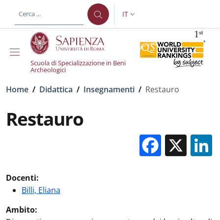
Salta al contenuto principale
Skip to footer content
IT
SELETTORE LINGUA: CURREN
Scuola di Specializzazione in Beni
Archeologici
Briciole di pane
Home
/
Didattica
/
Insegnamenti
/
Restauro
Restauro
Facebo
X
Docenti:
Billi, Eliana
Ambito: