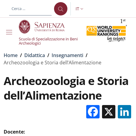
Salta al contenuto principale
Skip to footer content
IT
SELETTORE LINGUA: CURREN
Scuola di Specializzazione in Beni
Archeologici
Briciole di pane
Home
/
Didattica
/
Insegnamenti
/
Archeozoologia e Storia dell’Alimentazione
Archeozoologia e Storia
dell’Alimentazione
Facebo
X
Docente: